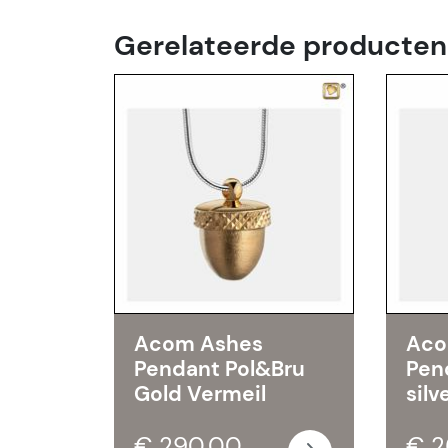
Gerelateerde producten
Acom Ashes
Aco
Pendant Pol&Bru
Pen
Gold Vermeil
silv
€ 290,00
€ 2