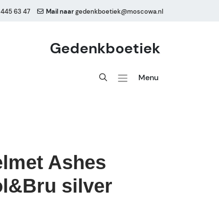
 445 63 47
Mail naar
gedenkboetiek@moscowa.nl
Gedenkboetiek
Menu
elmet Ashes
l&Bru silver