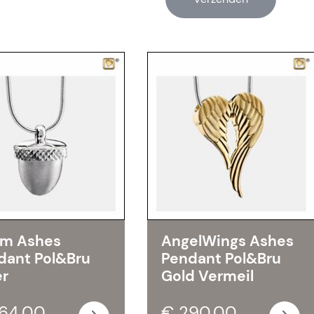
m Ashes
AngelWings Ashes
dant Pol&Bru
Pendant Pol&Bru
er
Gold Vermeil
64,00
€ 290,00